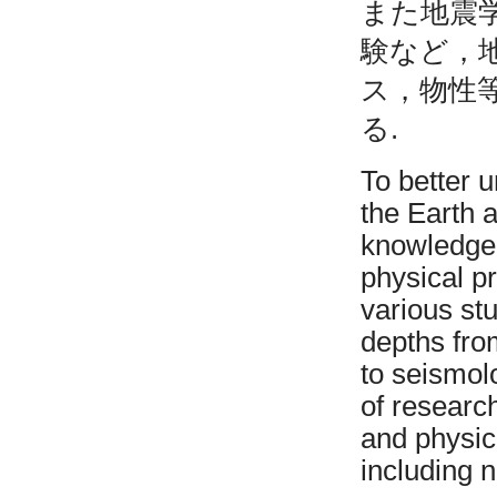
また地震
験など，
ス，物性
る.
To better u
the Earth a
knowledge 
physical p
various stu
depths from
to seismol
of research
and physica
including 