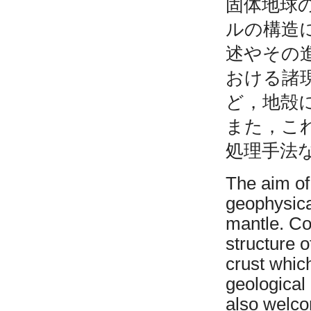
固体地球
ルの構造
述やその
おける諸
ど，地殻
また，こ
処理手法
The aim of
geophysica
mantle. Co
structure o
crust whic
geological
also welco