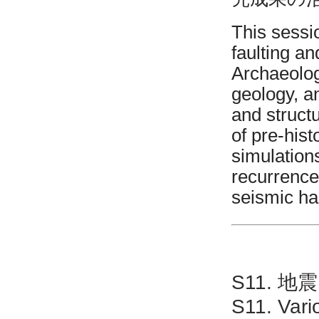
This sessi
faulting a
Archaeolog
geology, a
and struct
of pre-hist
simulation
recurrence 
seismic ha
S11. 
S11. Var