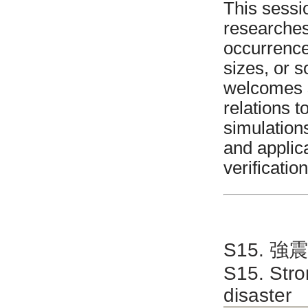
This sessi
researches
occurrence
sizes, or 
welcomes s
relations 
simulation
and applica
verificatio
S15. 
S15. Str
disaster