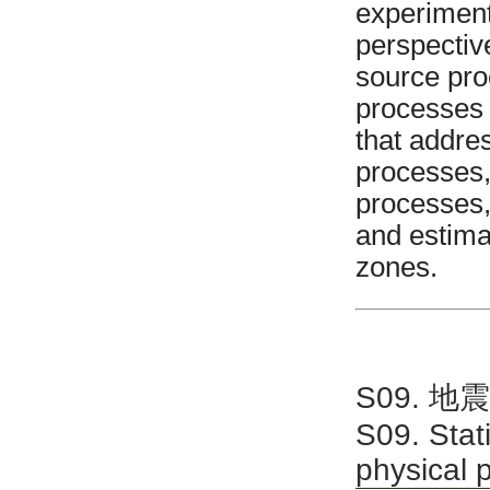
experiment
perspectiv
source pro
processes 
that addre
processes,
processes,
and estimat
zones.
S09. 
S09. Stat
physical 