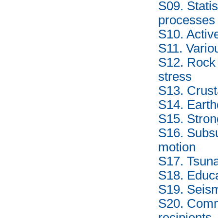
S09. Stati
processes
S10. Active
S11. Vario
S12. Rock 
stress
S13. Crust
S14. Earth
S15. Stron
S16. Subsu
motion
S17. Tsun
S18. Educa
S19. Seism
S20. Comm
recipients