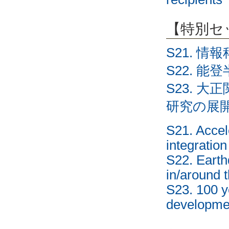
【特別セッシ
S21. 
S22. 
S23. 
研究の展
S21. Accel
integration
S22. Eart
in/around 
S23. 100 y
developmen