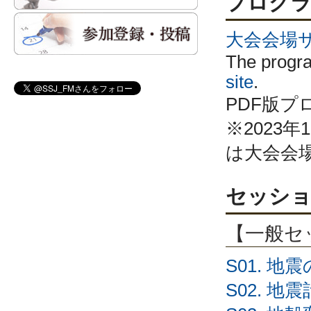
プログラム
大会会場
The progra
site
.

PDF版プ
※2023
は大会会
セッション
【一般セッシ
S01. 
S02. 