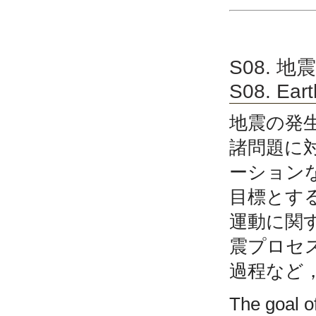
S08. 
S08. Ear
地震の発
諸問題に
ーション
目標とす
運動に関
震プロセ
過程など
The goal of