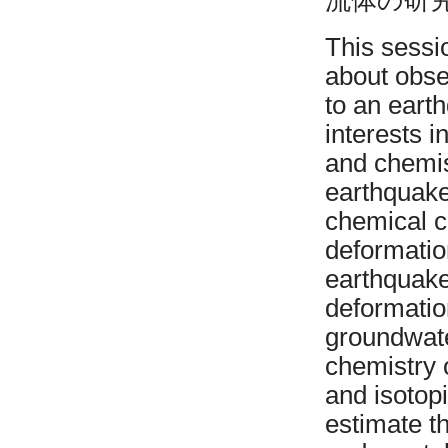
流体の研
This sessio
about obser
to an eart
interests i
and chemist
earthquake
chemical c
deformation
earthquake
deformatio
groundwater
chemistry 
and isotopi
estimate th