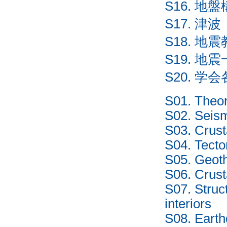
S16. 
S17. 津波
S18. 
S19. 
S20. 
S01. Theor
S02. Seis
S03. Crust
S04. Tecto
S05. Geot
S06. Crust
S07. Struc
interiors
S08. Earth