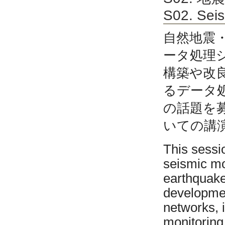
S02. Sei
自然地震
ータ処理
構築や改
るデータ
の話題を
いての講
This sessio
seismic mo
earthquake
developmen
networks, 
monitoring