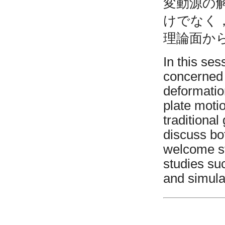
変動源の
けでなく
理論面か
In this ses
concerned 
deformatio
plate moti
traditional
discuss bo
welcome st
studies su
and simula