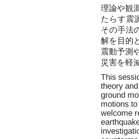
理論や観
たらす震
その手法
解を目的
震動予測
災害を軽
This sessi
theory and
ground mot
motions to 
welcome re
earthquake
investigat