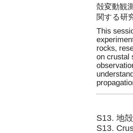
殻変動観
関する研
This sessi
experiment
rocks, res
on crustal
observation
understand
propagatio
S13. 
S13. Crus