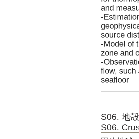
and measu
-Estimatio
geophysica
source dist
-Model of 
zone and o
-Observati
flow, such
seafloor
S06. 地
S06. Crus