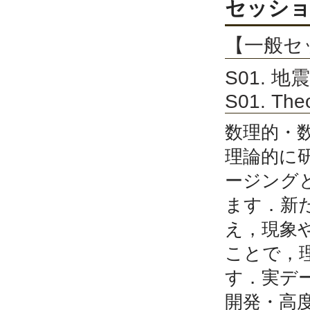
セッション
【一般セッシ
S01. 
S01. The
数理的・
理論的に
ージング
ます．新
え，現象
ことで，
す．実デ
開発・高